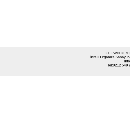
CELSAN DEMİR 
İkitelli Organize Sanayi b
inf
Tel:0212 549 